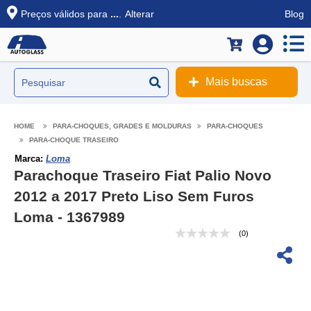
Preços válidos para
...
.
Alterar
Blog
Mais buscas
PARA-CHOQUES, GRADES E MOLDURAS
PARA-CHOQUES
PARA-CHOQUE TRASEIRO
Marca:
Loma
Parachoque Traseiro Fiat Palio Novo
2012 a 2017 Preto Liso Sem Furos
Loma - 1367989
(0)