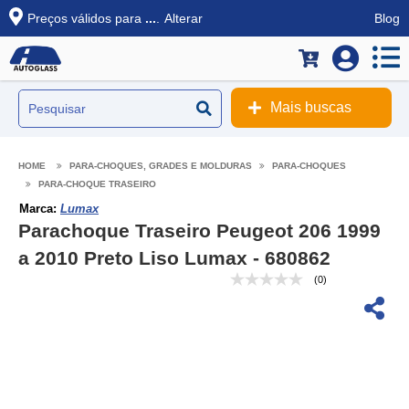
Preços válidos para
...
.
Alterar
Blog
Mais buscas
PARA-CHOQUES, GRADES E MOLDURAS
PARA-CHOQUES
PARA-CHOQUE TRASEIRO
Marca:
Lumax
Parachoque Traseiro Peugeot 206 1999
a 2010 Preto Liso Lumax - 680862
(0)