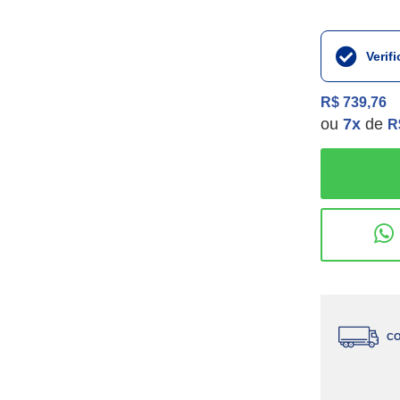
Verif
R$ 739,76
ou
7
x
de
R
CO