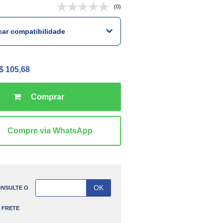
(0)
icar compatibilidade
$ 105,68
NSULTE O
FRETE