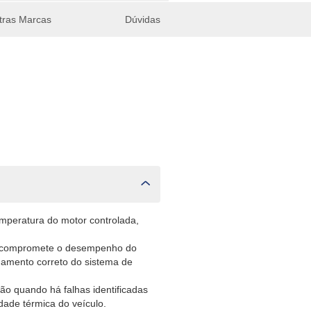
tras Marcas
Dúvidas
mperatura do motor controlada,
ue compromete o desempenho do
namento correto do sistema de
ão quando há falhas identificadas
idade térmica do veículo.