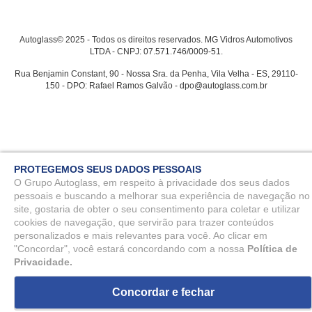
Autoglass© 2025 - Todos os direitos reservados. MG Vidros Automotivos
LTDA - CNPJ: 07.571.746/0009-51.
Rua Benjamin Constant, 90 - Nossa Sra. da Penha, Vila Velha - ES, 29110-
150 - DPO: Rafael Ramos Galvão - dpo@autoglass.com.br
PROTEGEMOS SEUS DADOS PESSOAIS
O Grupo Autoglass, em respeito à privacidade dos seus dados
pessoais e buscando a melhorar sua experiência de navegação no
site, gostaria de obter o seu consentimento para coletar e utilizar
cookies de navegação, que servirão para trazer conteúdos
personalizados e mais relevantes para você. Ao clicar em
"Concordar", você estará concordando com a nossa
Política de
Privacidade.
Concordar e fechar
ou
10
x
de
R$ 102,97
R$ 1.029,75