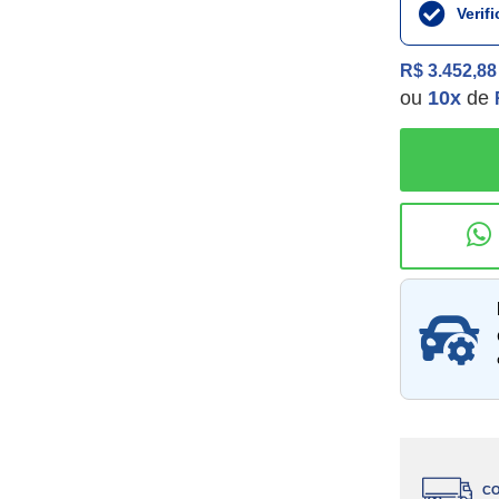
Verif
R$ 3.452,88
ou
10
x
de
Consu
CO