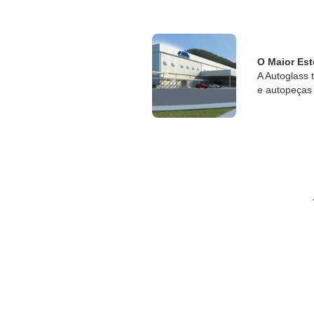
O Maior Est
A Autoglass 
e autopeças 