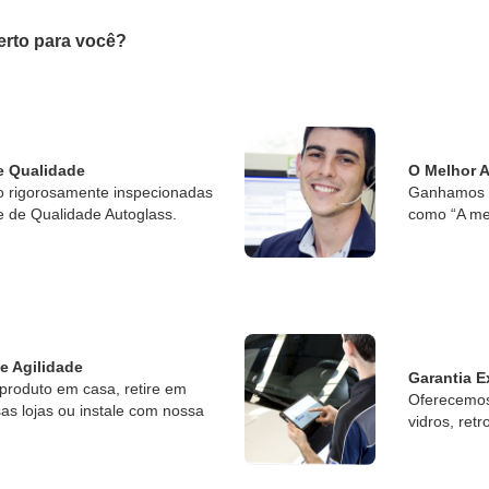
erto para você?
e Qualidade
O Melhor 
o rigorosamente inspecionadas
Ganhamos o
e de Qualidade Autoglass.
como “A me
 e Agilidade
Garantia E
produto em casa, retire em
Oferecemos 
s lojas ou instale com nossa
vidros, retr