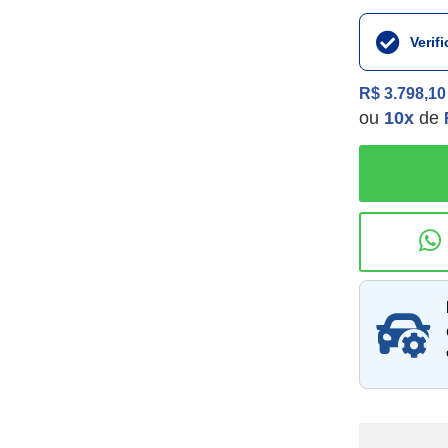
Verif
R$ 3.798,10
ou
10
x
de
Consu