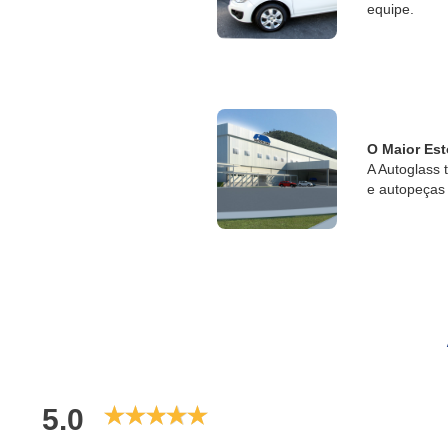
equipe.
O Maior Est
A Autoglass 
e autopeças 
5.0