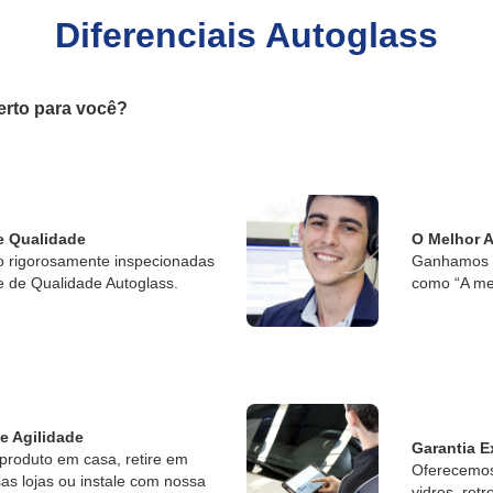
Diferenciais Autoglass
erto para você?
e Qualidade
O Melhor 
o rigorosamente inspecionadas
Ganhamos o
e de Qualidade Autoglass.
como “A me
 e Agilidade
Garantia E
produto em casa, retire em
Oferecemos 
s lojas ou instale com nossa
vidros, retr