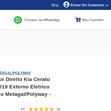
Blog
Entrar Ou Cadastrar
Compre via WhatsApp
Meu Carrinho
TAGAL/POLYWAY
or Direito Kia Cerato
019 Externo Eletrico
so Metagal/Polyway -
5.0
(1)