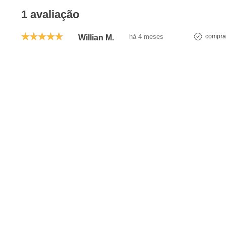
1 avaliação
há 4 meses
comprad
Willian M.