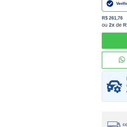
Verif
R$ 261,76
ou
2
x
de
R
Consu
CO