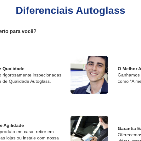
Diferenciais Autoglass
erto para você?
e Qualidade
O Melhor 
o rigorosamente inspecionadas
Ganhamos o
e de Qualidade Autoglass.
como “A me
 e Agilidade
Garantia E
produto em casa, retire em
Oferecemos 
s lojas ou instale com nossa
vidros, retr