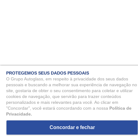
PROTEGEMOS SEUS DADOS PESSOAIS
O Grupo Autoglass, em respeito à privacidade dos seus dados
pessoais e buscando a melhorar sua experiência de navegação no
site, gostaria de obter o seu consentimento para coletar e utilizar
cookies de navegação, que servirão para trazer conteúdos
personalizados e mais relevantes para você. Ao clicar em
"Concordar", você estará concordando com a nossa
Política de
Privacidade.
Concordar e fechar
ou
10
x
de
R$ 330,44
R$ 3.304,48