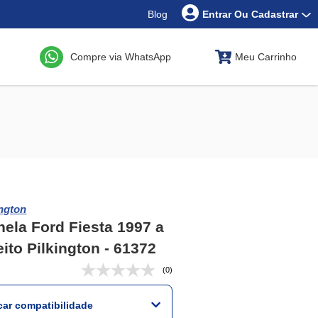
Blog
Entrar Ou Cadastrar
Compre via WhatsApp
Meu Carrinho
ington
nela Ford Fiesta 1997 a
eito Pilkington - 61372
(0)
icar compatibilidade