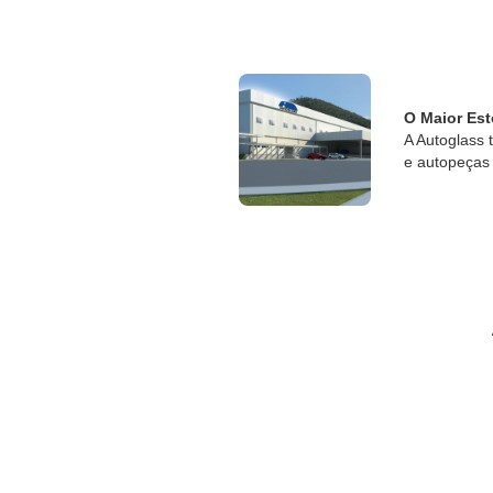
O Maior Est
A Autoglass 
e autopeças 