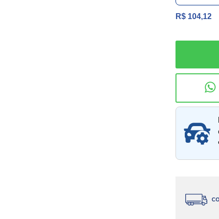
R$ 104,12
Consu
CO