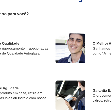
erto para você?
e Qualidade
O Melhor 
o rigorosamente inspecionadas
Ganhamos o
e de Qualidade Autoglass.
como “A me
 e Agilidade
Garantia E
produto em casa, retire em
Oferecemos 
s lojas ou instale com nossa
vidros, retr