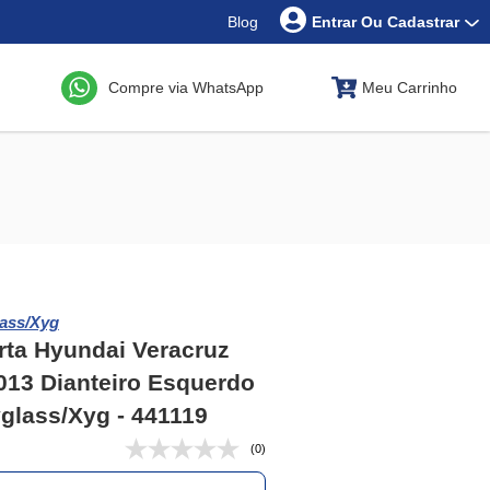
Blog
Entrar Ou Cadastrar
Compre via WhatsApp
Meu Carrinho
ass/Xyg
rta Hyundai Veracruz
013 Dianteiro Esquerdo
glass/Xyg - 441119
(0)