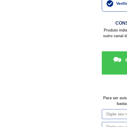
Verif
CONS
Produto indisponível no site, mas podemos ter em
outro canal 
Para ser avisado da disponibilidade deste Produto,
basta