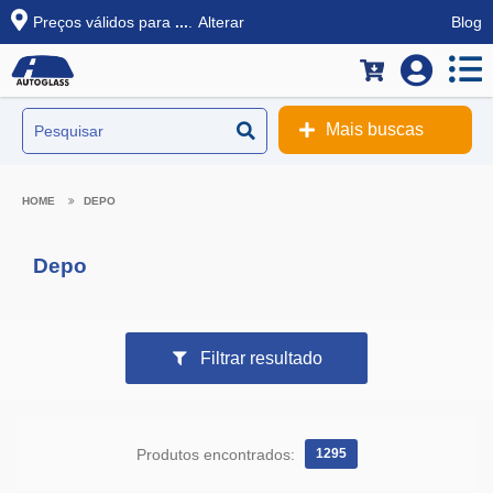
Preços válidos para
...
.
Alterar
Blog
Mais buscas
DEPO
Depo
Filtrar resultado
Produtos encontrados:
1295