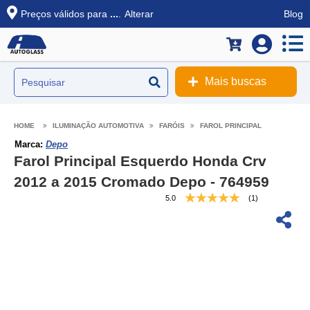
Preços válidos para
...
.
Alterar
Blog
Mais buscas
ILUMINAÇÃO AUTOMOTIVA
FARÓIS
FAROL PRINCIPAL
Marca:
Depo
Farol Principal Esquerdo Honda Crv
2012 a 2015 Cromado Depo - 764959
5.0
(1)