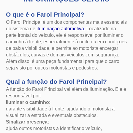
caminho à frente, especialmente à noite ou em condições
de baixa visibilidade, e permite ao motorista enxergar
obstáculos, curvas e demais veículos com segurança.
Além disso, é uma peça fundamental para que o carro
seja visto por outros motoristas e pedestres.
Qual a função do Farol Principal?
A função do Farol Principal vai além da iluminação. Ele é
responsável por:
Iluminar o caminho:
garante visibilidade à frente, ajudando o motorista a
visualizar a estrada e eventuais obstáculos.
Sinalizar presença:
ajuda outros motoristas a identificar o veículo,
contribuindo para a segurança no trânsito.
Oferecer duas opções de iluminação:
luz alta (para longas distâncias, ideal para rodovias sem
tráfego em sentido contrário) e luz baixa (para distâncias
mais curtas, evitando o ofuscamento de quem vem na
direção oposta).