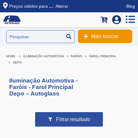
Preços válidos para
...
.
Alterar
Blog
Mais buscas
ILUMINAÇÃO AUTOMOTIVA
FARÓIS
FAROL PRINCIPAL
DEPO
Iluminação Automotiva -
Faróis - Farol Principal
Depo – Autoglass
Filtrar resultado