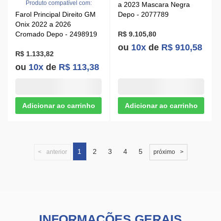
R$ 1.133,82
ou
10x
de
R$ 113,38
1
2
3
4
5
anterior
próximo
INFORMAÇÕES GERAIS
O que é o Farol Principal?
O Farol Principal é um dos componentes mais essenciais
do sistema de
iluminação automotiva
. Localizado na
parte frontal do veículo, ele é responsável por iluminar o