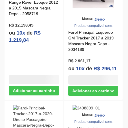
Depo - 2058719
Depo
Marca:
R$ 12.198,45
Produto compatível com:
ou
10x
de
R$
Farol Principal Esquerdo
GM Tracker 2017 a 2019
1.219,84
Mascara Negra Depo -
2034189
R$ 2.961,17
ou
10x
de
R$ 296,11
Depo
Marca:
Produto compatível com:
Farol Principal Esquerdo
GM Onix 2022 a 2026
Depo
Marca:
Cromado Depo - 2498899
Produto compatível com: