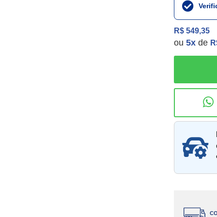
Verif
R$ 549,35
ou
5
x
de
R
Consu
CO