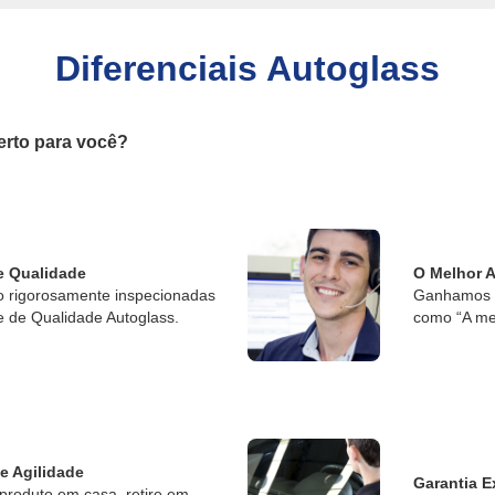
Diferenciais Autoglass
erto para você?
e Qualidade
O Melhor 
o rigorosamente inspecionadas
Ganhamos o
e de Qualidade Autoglass.
como “A me
 e Agilidade
Garantia E
produto em casa, retire em