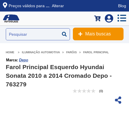
Preços válidos para
...
.
Alterar
Blog
Mais buscas
ILUMINAÇÃO AUTOMOTIVA
FARÓIS
FAROL PRINCIPAL
Marca:
Depo
Farol Principal Esquerdo Hyundai
Sonata 2010 a 2014 Cromado Depo -
763279
(0)