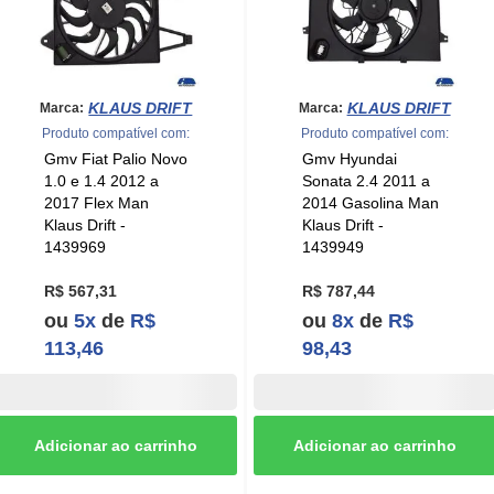
KLAUS DRIFT
KLAUS DRIFT
Marca:
Marca:
Produto compatível com:
Produto compatível com:
Gmv Fiat Palio Novo
Gmv Hyundai
1.0 e 1.4 2012 a
Sonata 2.4 2011 a
2017 Flex Man
2014 Gasolina Man
Klaus Drift -
Klaus Drift -
1439969
1439949
R$ 567,31
R$ 787,44
ou
5x
de
R$
ou
8x
de
R$
113,46
98,43