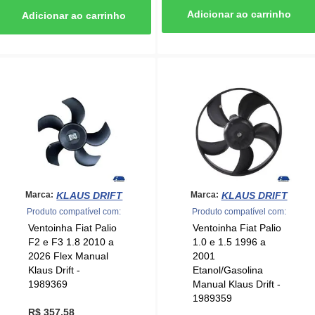
KLAUS DRIFT
KLAUS DRIFT
Marca:
Marca:
Produto compatível com:
Produto compatível com:
Ventoinha Fiat Palio
Ventoinha Fiat Palio
F2 e F3 1.8 2010 a
1.0 e 1.5 1996 a
2026 Flex Manual
2001
Klaus Drift -
Etanol/Gasolina
1989369
Manual Klaus Drift -
1989359
R$ 357,58