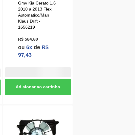
Gmv Kia Cerato 1.6
2010 a 2013 Flex
Automatico/Man
Klaus Drift -
1656219
R$ 584,60
ou
6x
de
R$
97,43