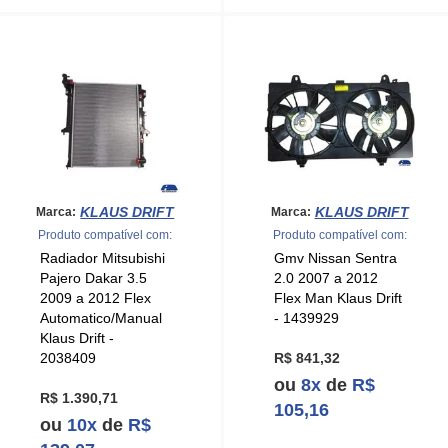
KLAUS DRIFT
KLAUS DRIFT
Marca:
Marca:
Produto compatível com:
Produto compatível com:
Radiador Mitsubishi
Gmv Nissan Sentra
Pajero Dakar 3.5
2.0 2007 a 2012
2009 a 2012 Flex
Flex Man Klaus Drift
Automatico/Manual
- 1439929
Klaus Drift -
2038409
R$ 841,32
ou
8x
de
R$
R$ 1.390,71
105,16
ou
10x
de
R$