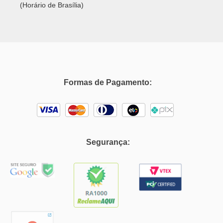
Segurança:
Autoglass© 2025 - Todos os direitos reservados. MG Vidros Automotivos
LTDA - CNPJ: 07.571.746/0009-51.