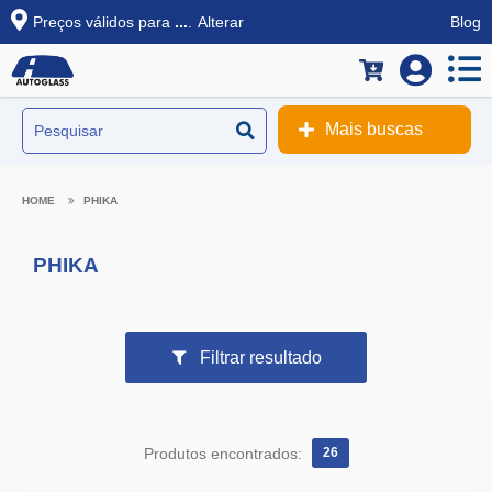
Preços válidos para
...
.
Alterar
Blog
Mais buscas
PHIKA
PHIKA
Filtrar resultado
Produtos encontrados:
26