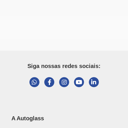
Siga nossas redes sociais:
A Autoglass
Ajuda
Quem somos
Meus Pedidos
Nossas Lojas
Instituto Autoglass
Transito Mais Livre
Suporte
Política de Entrega
Política de Pagamento