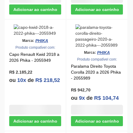
R$ 2.185,22
Corolla 2020 a 2026 Phika
- 2055989
ou
10x
de
R$ 218,52
R$ 942,70
ou
9x
de
R$ 104,74
PHIKA
Marca:
Produto compatível com:
PHIKA
Marca:
Capo GM Cruze 2017 a
Produto compatível com:
2023 Phika - 2749759
Capo Ford Ka 2015 a 2021
Phika - 2056089
CONSULTE DISPONIBILIDADE
Informe ao vendedor o produto
que está procurando.
CONSULTE DISPONIBILIDADE