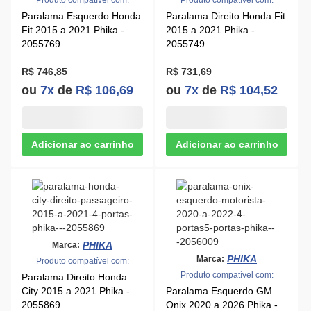
R$ 746,85
R$ 731,69
ou
7x
de
R$ 106,69
ou
7x
de
R$ 104,52
PHIKA
Marca:
PHIKA
Marca:
Produto compatível com:
Produto compatível com:
Paralama Direito Honda
City 2015 a 2021 Phika -
Paralama Esquerdo GM
2055869
Onix 2020 a 2026 Phika -
2056009
R$ 668,86
R$ 1.117,41
ou
6x
de
R$ 111,47
ou
10x
de
R$ 111,74