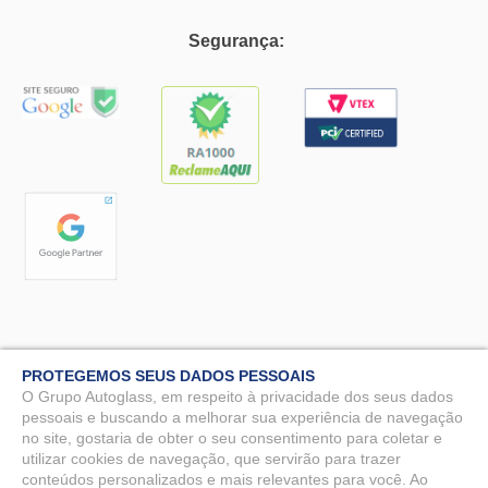
Segurança:
PROTEGEMOS SEUS DADOS PESSOAIS
O Grupo Autoglass, em respeito à privacidade dos seus dados
pessoais e buscando a melhorar sua experiência de navegação
Autoglass© 2025 - Todos os direitos reservados. MG Vidros Automotivos
LTDA - CNPJ: 07.571.746/0009-51.
no site, gostaria de obter o seu consentimento para coletar e
utilizar cookies de navegação, que servirão para trazer
Rua Benjamin Constant, 90 - Nossa Sra. da Penha, Vila Velha - ES, 29110-
conteúdos personalizados e mais relevantes para você. Ao