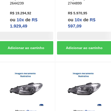
R$ 19.294,92
R$ 5.970,95
ou
10x
de
R$
ou
10x
de
R$
1.929,49
597,09
Orgus
Orgus
Marca:
Marca:
Produto compatível com:
Produto compatível com:
Farol Principal
Farol Horizontal