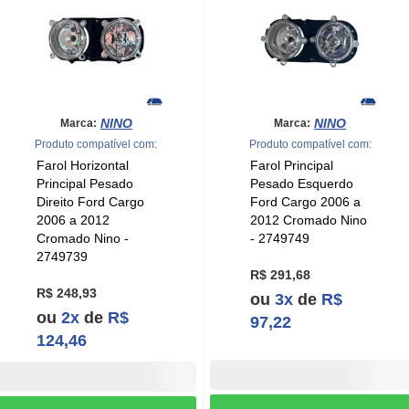
NINO
NINO
Marca:
Marca:
Produto compatível com:
Produto compatível com:
Farol Horizontal
Farol Principal
Principal Pesado
Pesado Esquerdo
Direito Ford Cargo
Ford Cargo 2006 a
2006 a 2012
2012 Cromado Nino
Cromado Nino -
- 2749749
2749739
R$ 291,68
R$ 248,93
ou
3x
de
R$
ou
2x
de
R$
97,22
124,46