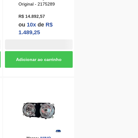
R$ 14.892,57
ou
10x
de
R$
1.489,25
NINO
Marca:
Produto compatível com:
Farol Horizontal