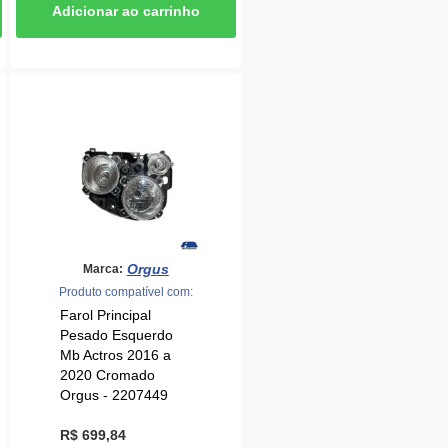
Orgus
Marca:
Produto compatível com:
Farol Principal
Pesado Esquerdo
Mb Actros 2016 a
2020 Cromado
Orgus - 2207449
R$ 699,84
ou
7x
de
R$
99,97