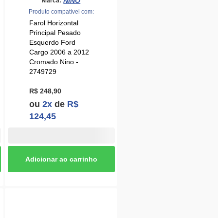
Principal Pesado
Esquerdo Ford
Cargo 2006 a 2012
Cromado Nino -
2749729
R$ 248,90
ou
2x
de
R$
124,45