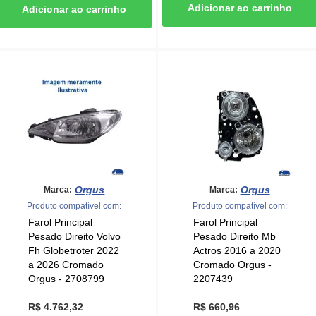
Orgus
Orgus
Marca:
Marca:
Produto compatível com:
Produto compatível com:
Farol Principal
Farol Principal
Pesado Direito Volvo
Pesado Direito Mb
Fh Globetroter 2022
Actros 2016 a 2020
a 2026 Cromado
Cromado Orgus -
Orgus - 2708799
2207439
R$ 4.762,32
R$ 660,96
ou
10x
de
R$
ou
6x
de
R$
476,23
110,16