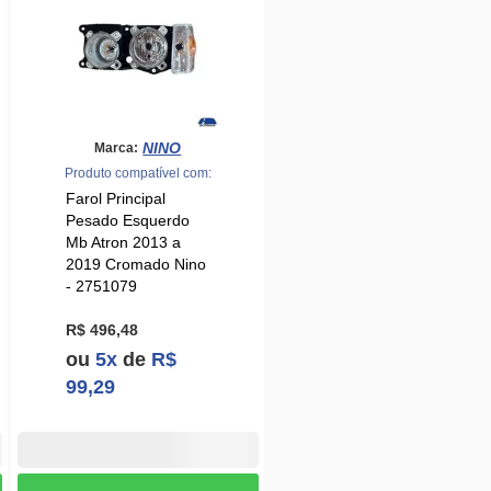
NINO
Marca:
Produto compatível com:
Farol Principal
Pesado Esquerdo
Mb Atron 2013 a
2019 Cromado Nino
- 2751079
R$ 496,48
ou
5x
de
R$
99,29