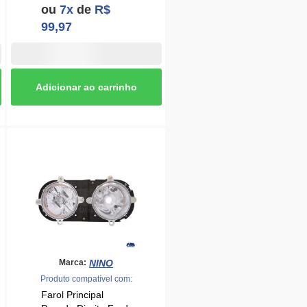
NINO
Marca:
Produto compatível com:
Farol Principal
Pesado Direito Ford
Cargo 1317 2000 a
2006 Cromado Nino
- 2636639
R$ 256,31
ou
2x
de
R$
128,15