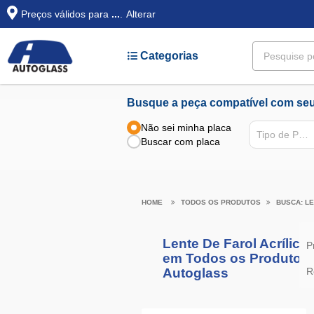
Preços válidos para
...
.
Alterar
Categorias
Busque a peça compatível com seu
Não sei minha placa
Tipo de Peça
Buscar com placa
TODOS OS PRODUTOS
BUSCA: LE
Lente De Farol Acrílico
P
em Todos os Produtos 
Autoglass
R