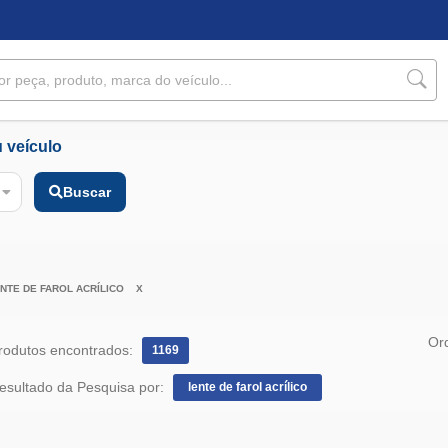
 veículo
Buscar
NTE DE FAROL ACRÍLICO
X
Or
rodutos encontrados:
1169
–
esultado da Pesquisa por:
lente de farol acrílico