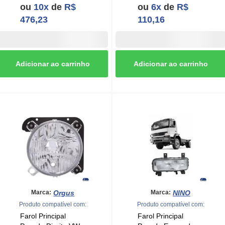
Orgus
NINO
Marca:
Marca:
Produto compatível com:
Produto compatível com:
Farol Principal
Farol Principal
Pesado Direito VW
Pesado Esquerdo
Delivery 2005 a
Mb Atego 2004 a
2020 Cromado
2010 Cromado Nino
Orgus - 2646809
- 2654969
R$ 157,85
R$ 672,00
ou
6x
de
R$
112,00